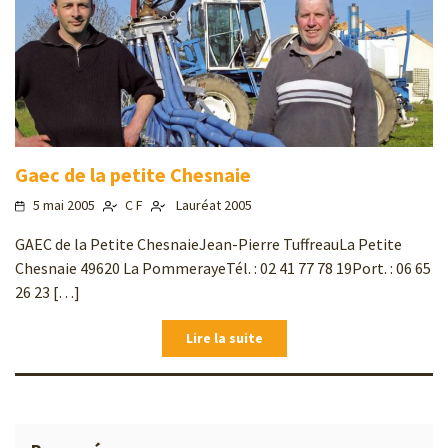
Gaec de la petite Chesnaie
5 mai 2005
C F
Lauréat 2005
GAEC de la Petite ChesnaieJean-Pierre TuffreauLa Petite
Chesnaie 49620 La PommerayeTél. : 02 41 77 78 19Port. : 06 65
26 23 […]
Lire la suite