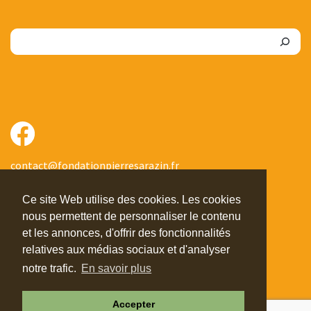
Rechercher
contact@fondationpierresarazin.fr
Fondation Pierre SARAZIN
Ce site Web utilise des cookies. Les cookies
C/O Jérôme GRANGIER
nous permettent de personnaliser le contenu
268 Draille de Bagnolet
et les annonces, d'offrir des fonctionnalités
Route d’Avignon
relatives aux médias sociaux et d'analyser
13150 Tarascon
notre trafic.
En savoir plus
CGU
Mentions légales
Accepter
Politique de protection des données
Revue de presse