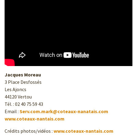
Jacques Moreau
3 Place Desfossés
Les Ajoncs
44120 Vertou
Tél. : 02 40 75 59 43
Email :
Serv.com.mark@coteaux-nanatais.com
www.coteaux-nantais.com
Crédits photos/vidéos :
www.coteaux-nantais.com