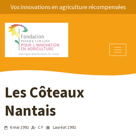
Vos innovations en agriculture récompensées
Les Côteaux
Nantais
6 mai 1992
C F
Lauréat 1992